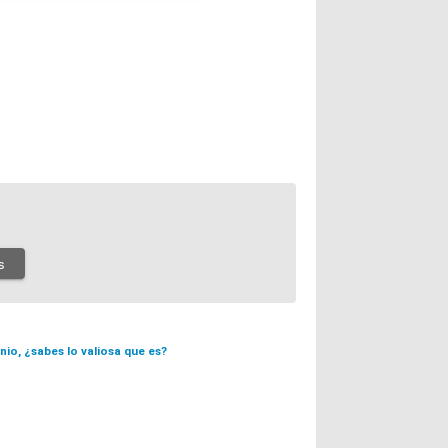
s
nio, ¿sabes lo valiosa que es?