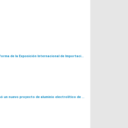
Apoyándose en la plataforma de la Exposición Internacional de Importaciones de Shanghai, Wanji Holding Group gana un pedido de 2.000 toneladas de papel de aluminio exportado a Japón
El Instituto Guiyang firmó un nuevo proyecto de aluminio electrolítico de 2000 millones en India para su implementación