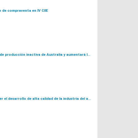
o de compraventa en IV CIIE
Alcoa reiniciará la línea de producción inactiva de Australia y aumentará la producción en 35.000 toneladas / año
Esfuerzos para promover el desarrollo de alta calidad de la industria del aluminio de China