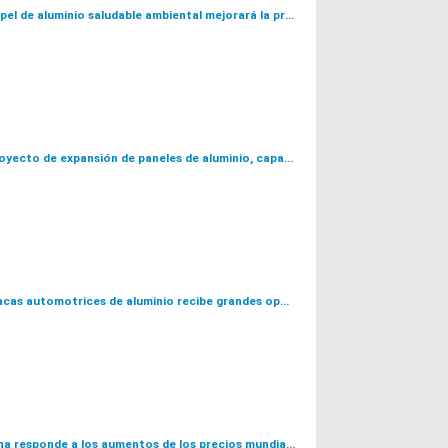
La caja de comida de papel de aluminio saludable ambiental mejorará la protección contra covid-19
Norberis completa el proyecto de expansión de paneles de aluminio, capacidad de reciclaje aumentada a 680.000 toneladas y 490.000 toneladas respectivamente
La industria China de placas automotrices de aluminio recibe grandes oportunidades de desarrollo
El Banco Central de China responde a los aumentos de los precios mundiales de las materias primas: hay tres factores impulsores principales