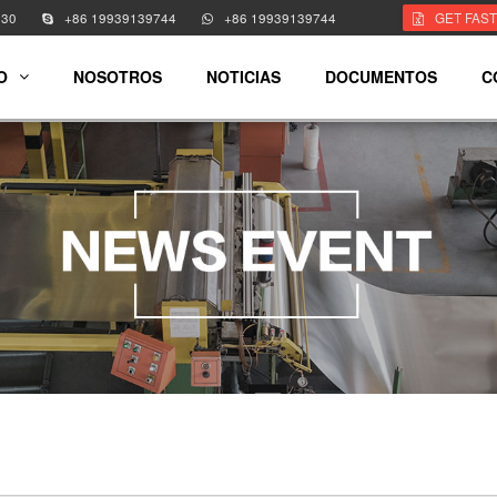
330
+86 19939139744
+86 19939139744
GET FAS
O
NOSOTROS
NOTICIAS
DOCUMENTOS
C