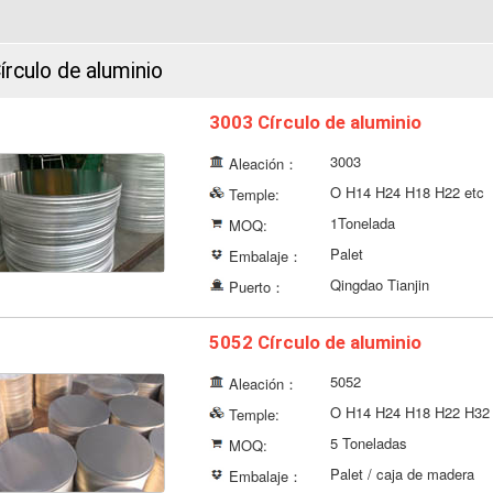
írculo de aluminio
3003 Círculo de aluminio
3003
Aleación：
O H14 H24 H18 H22 etc
Temple:
1Tonelada
MOQ:
Palet
Embalaje：
Qingdao Tianjin
Puerto：
5052 Círculo de aluminio
5052
Aleación：
O H14 H24 H18 H22 H32 
Temple:
5 Toneladas
MOQ:
Palet / caja de madera
Embalaje：