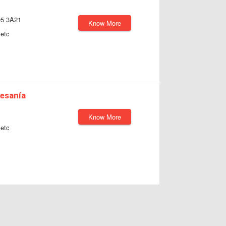
05 3A21
Know More
etc
tesanía
Know More
etc