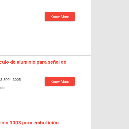
Know More
ulo de aluminio para señal de
03 3004 3005
Know More
etc
minio 3003 para embutición