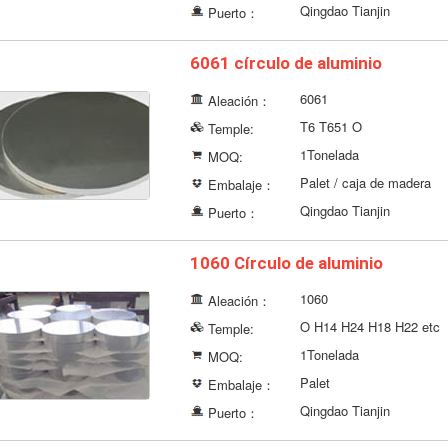
Qingdao Tianjin
Puerto：
6061 círculo de aluminio
6061
Aleación：
T6 T651 O
Temple:
1Tonelada
MOQ:
Palet / caja de madera
Embalaje：
Qingdao Tianjin
Puerto：
1060 Círculo de aluminio
1060
Aleación：
O H14 H24 H18 H22 etc
Temple:
1Tonelada
MOQ:
Palet
Embalaje：
Qingdao Tianjin
Puerto：