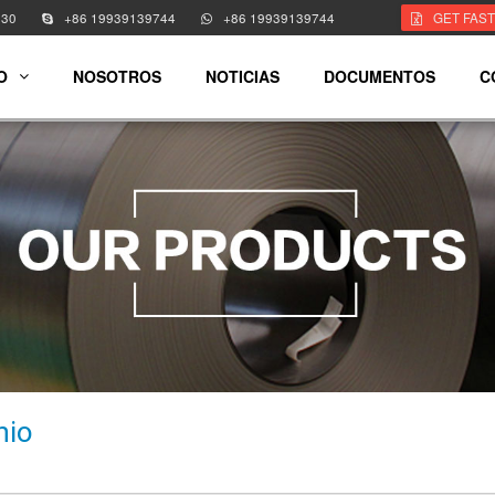
330
+86 19939139744
+86 19939139744
GET FAS
O
NOSOTROS
NOTICIAS
DOCUMENTOS
C
nio