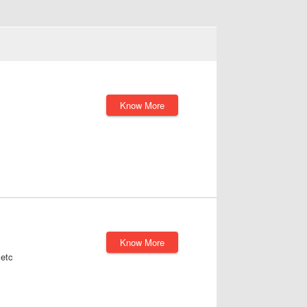
Know More
Know More
etc