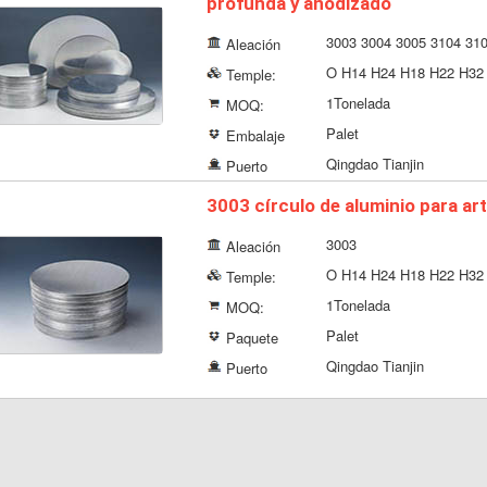
profunda y anodizado
3003 3004 3005 3104 31
Aleación
O H14 H24 H18 H22 H32 
Temple:
1Tonelada
MOQ:
Palet
Embalaje
Qingdao Tianjin
Puerto
3003 círculo de aluminio para ar
3003
Aleación
O H14 H24 H18 H22 H32 
Temple:
1Tonelada
MOQ:
Palet
Paquete
Qingdao Tianjin
Puerto