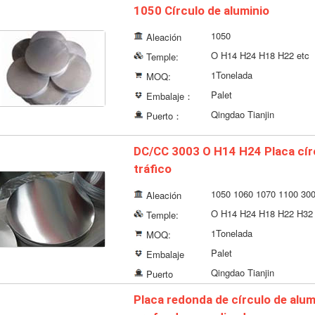
1050 Círculo de aluminio
1050
Aleación
O H14 H24 H18 H22 etc
Temple:
1Tonelada
MOQ:
Palet
Embalaje：
Qingdao Tianjin
Puerto：
DC/CC 3003 O H14 H24 Placa círc
tráfico
1050 1060 1070 1100 30
Aleación
O H14 H24 H18 H22 H32 
Temple:
1Tonelada
MOQ:
Palet
Embalaje
Qingdao Tianjin
Puerto
Placa redonda de círculo de alu